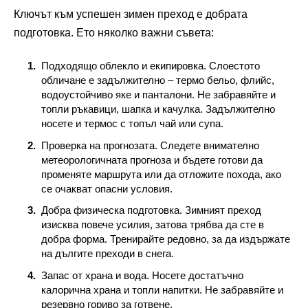
Ключът към успешен зимен преход е добрата
подготовка. Ето няколко важни съвета:
Подходящо облекло и екипировка. Слоестото
обличане е задължително – термо бельо, флийс,
водоустойчиво яке и панталони. Не забравяйте и
топли ръкавици, шапка и качулка. Задължително
носете и термос с топъл чай или супа.
Проверка на прогнозата. Следете внимателно
метеорологичната прогноза и бъдете готови да
променяте маршрута или да отложите похода, ако
се очакват опасни условия.
Добра физическа подготовка. Зимният преход
изисква повече усилия, затова трябва да сте в
добра форма. Тренирайте редовно, за да издържате
на дългите преходи в снега.
Запас от храна и вода. Носете достатъчно
калорична храна и топли напитки. Не забравяйте и
резервно гориво за готвене.