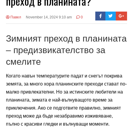
преход в планината?
Павел
November 14, 2024 9:10 am
0
Зимният преход в планината
– предизвикателство за
смелите
Когато навън температурите падат и снегът покрива
земята, за много хора планинските преходи стават по-
малко привлекателни. Но за истинските любители на
планината, зимата е най-вълнуващото време за
приключения. Ако се подготвите правилно, зимният
преход може да бъде незабравимо изживяване,
пълно с красиви гледки и вълнуващи моменти.