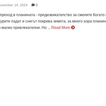
November 14, 2024
0
преход в планината - предизвикателство за смелите Когато
урите падат и снегът покрива земята, за много хора плани
о-малко привлекателни. Но ...
Read More