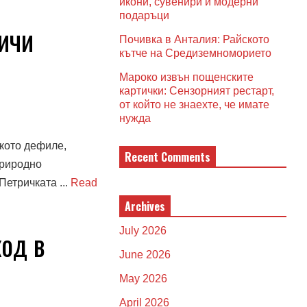
икони, сувенири и модерни
подаръци
ичи
Почивка в Анталия: Райското
кътче на Средиземноморието
Мароко извън пощенските
картички: Сензорният рестарт,
от който не знаехте, че имате
нужда
кото дефиле,
Recent Comments
природно
етричката ...
Read
Archives
ход в
July 2026
June 2026
May 2026
April 2026