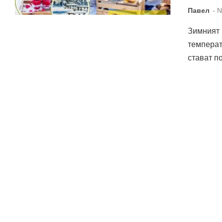
Павел
- 
Зимният 
температ
стават п