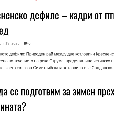
ненско дефиле – кадри от пт
лед
pril 19, 2025
0
кото дефиле: Природен рай между две котловини Кресненс
ено по течението на река Струма, представлява истинско 
е, което свързва Симитлийската котловина със Санданско-П
да се подготвим за зимен пре
нината?