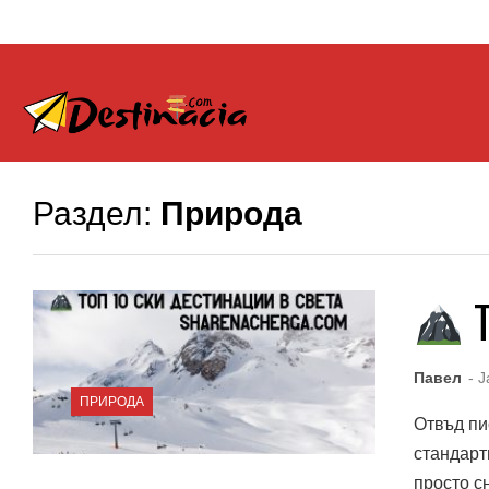
Раздел:
Природа
Т
Павел
- 
ПРИРОДА
Отвъд пи
стандарт
просто сня