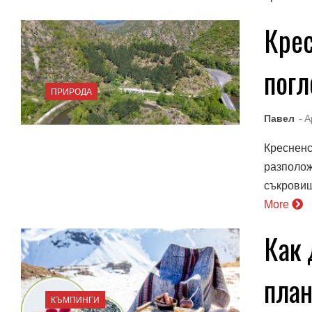
Крес
пог
ПРИРОДА
Павел
- A
Кресненс
разполож
съкровищ
More
Как 
пла
КЪМПИНГИ