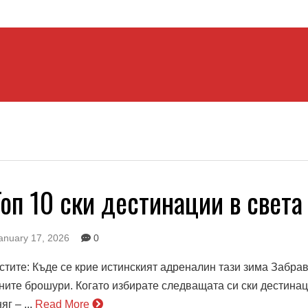
оп 10 ски дестинации в света
January 17, 2026
0
стите: Къде се крие истинският адреналин тази зима Забрав
ните брошури. Когато избирате следващата си ски дестинац
г – ...
Read More