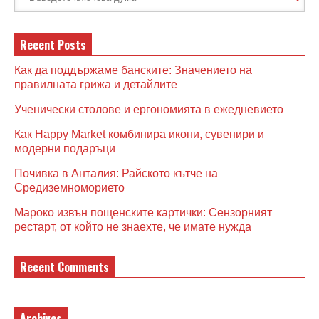
Recent Posts
Как да поддържаме банските: Значението на
правилната грижа и детайлите
Ученически столове и ергономията в ежедневието
Как Happy Market комбинира икони, сувенири и
модерни подаръци
Почивка в Анталия: Райското кътче на
Средиземноморието
Мароко извън пощенските картички: Сензорният
рестарт, от който не знаехте, че имате нужда
Recent Comments
Archives