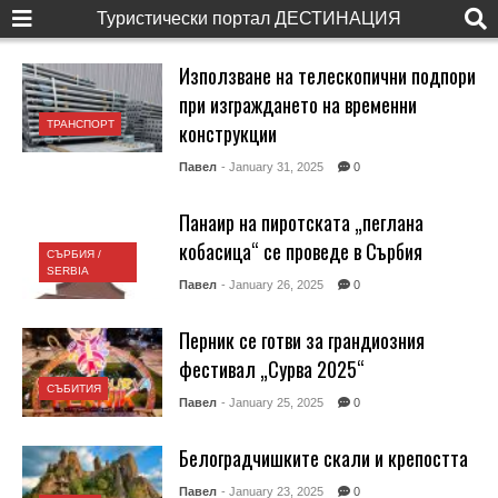
Туристически портал ДЕСТИНАЦИЯ
Използване на телескопични подпори
при изграждането на временни
ТРАНСПОРТ
конструкции
Павел
- January 31, 2025
0
Панаир на пиротската „пеглана
кобасица“ се проведе в Сърбия
СЪРБИЯ /
SERBIA
Павел
- January 26, 2025
0
Перник се готви за грандиозния
фестивал „Сурва 2025“
СЪБИТИЯ
Павел
- January 25, 2025
0
Белоградчишките скали и крепостта
Павел
- January 23, 2025
0