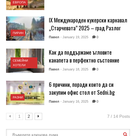
ЕВРОПА
IX Международен кукерски карнавал
„Старчевата” 2025 – град Разлог
ПИРИН
Павел
- January 19, 2025
0
Как да поддържаме ъгловите
канапета в перфектно състояние
СЕМЕЙНИ
ХОТЕЛИ
Павел
- January 18, 2025
0
6 причини, поради които да си
закупим офис стол от Sedni.bg
РАЗНИ
Павел
- January 16, 2025
0
1
2
7 / 14 Posts