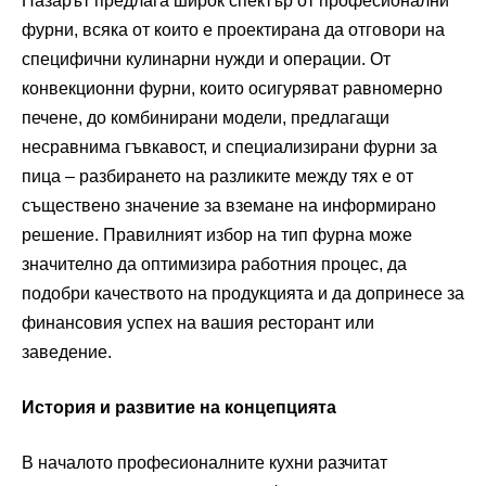
Пазарът предлага широк спектър от професионални
фурни, всяка от които е проектирана да отговори на
специфични кулинарни нужди и операции. От
конвекционни фурни, които осигуряват равномерно
печене, до комбинирани модели, предлагащи
несравнима гъвкавост, и специализирани фурни за
пица – разбирането на разликите между тях е от
съществено значение за вземане на информирано
решение. Правилният избор на тип фурна може
значително да оптимизира работния процес, да
подобри качеството на продукцията и да допринесе за
финансовия успех на вашия ресторант или
заведение.
История и развитие на концепцията
В началото професионалните кухни разчитат