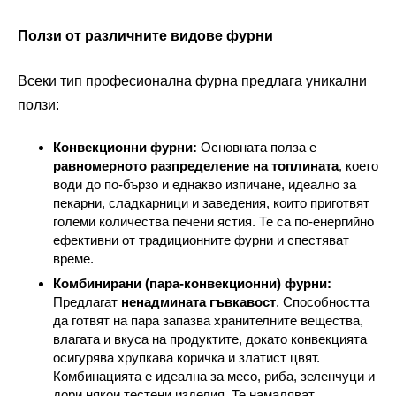
Ползи от различните видове фурни
Всеки тип професионална фурна предлага уникални
ползи:
Конвекционни фурни:
Основната полза е
равномерното разпределение на топлината
, което
води до по-бързо и еднакво изпичане, идеално за
пекарни, сладкарници и заведения, които приготвят
големи количества печени ястия. Те са по-енергийно
ефективни от традиционните фурни и спестяват
време.
Комбинирани (пара-конвекционни) фурни:
Предлагат
ненадмината гъвкавост
. Способността
да готвят на пара запазва хранителните вещества,
влагата и вкуса на продуктите, докато конвекцията
осигурява хрупкава коричка и златист цвят.
Комбинацията е идеална за месо, риба, зеленчуци и
дори някои тестени изделия. Те намаляват