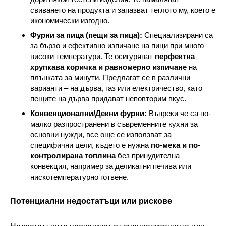
свиването на продукта и запазват теглото му, което е
икономически изгодно.
Фурни за пица (пещи за пица):
Специализирани са
за бързо и ефективно изпичане на пици при много
високи температури. Те осигуряват
перфектна
хрупкава коричка и равномерно изпичане
на
плънката за минути. Предлагат се в различни
варианти – на дърва, газ или електричество, като
пещите на дърва придават неповторим вкус.
Конвенционални/Декни фурни:
Въпреки че са по-
малко разпространени в съвременните кухни за
основни нужди, все още се използват за
специфични цели, където е нужна
по-мека и по-
контролирана топлина
без принудителна
конвекция, например за деликатни печива или
нискотемпературно готвене.
Потенциални недостатъци или рискове