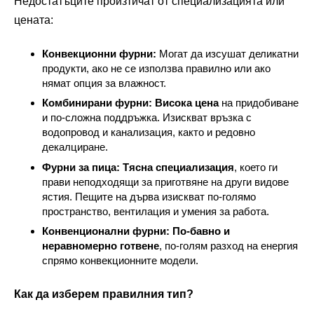
Недостатъците произтичат от специализацията или
цената:
Конвекционни фурни:
Могат да изсушат деликатни
продукти, ако не се използва правилно или ако
нямат опция за влажност.
Комбинирани фурни:
Висока цена
на придобиване
и по-сложна поддръжка. Изискват връзка с
водопровод и канализация, както и редовно
декалциране.
Фурни за пица:
Тясна специализация
, което ги
прави неподходящи за приготвяне на други видове
ястия. Пещите на дърва изискват по-голямо
пространство, вентилация и умения за работа.
Конвенционални фурни:
По-бавно и
неравномерно готвене
, по-голям разход на енергия
спрямо конвекционните модели.
Как да изберем правилния тип?