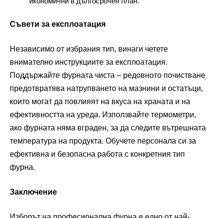
икономични в дългосрочен план.
Съвети за експлоатация
Независимо от избрания тип, винаги четете
внимателно инструкциите за експлоатация.
Поддържайте фурната чиста – редовното почистване
предотвратява натрупването на мазнини и остатъци,
които могат да повлияят на вкуса на храната и на
ефективността на уреда. Използвайте термометри,
ако фурната няма вграден, за да следите вътрешната
температура на продукта. Обучете персонала си за
ефективна и безопасна работа с конкретния тип
фурна.
Заключение
Изборът на професионална фурна е едно от най-