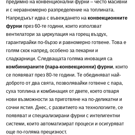
предимно на конвенционални фурни – често масивни
и с неравномерно разпределение на топлината.
Напредъкът идва с въвеждането на
конвекционните
фурни
през 60-те години, които използват
вентилатори за циркулация на горещ въздух,
гарантирайки по-бързо и равномерно готвене. Това е
голям скок напред, особено за пекарни и
сладкарници. Следващата голяма иновация са
комбинираните (пара-конвекционни) фурни
, които
се появяват през 80-те години. Те обединяват най-
доброто от два свята, позволявайки готвене с пара,
суха топлина и комбинация от двете, което отваря
нови възможности за приготвяне на по-деликатни и
сочни ястия. Днес, с развитието на технологиите, се
появяват и специализирани фурни с интелигентни
системи, които автоматизират процеси и осигуряват
още по-голяма прецизност.