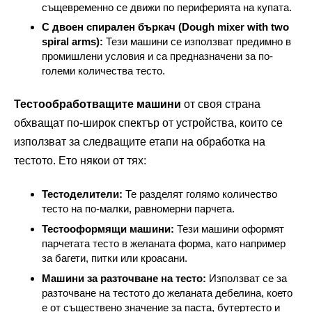
същевременно се движи по периферията на купата.
С двоен спирален бъркач (Dough mixer with two
spiral arms):
Тези машини се използват предимно в
промишлени условия и са предназначени за по-
големи количества тесто.
Тестообработващите машини
от своя страна
обхващат по-широк спектър от устройства, които се
използват за следващите етапи на обработка на
тестото. Ето някои от тях:
Тестоделители:
Те разделят голямо количество
тесто на по-малки, равномерни парчета.
Тестооформящи машини:
Тези машини оформят
парчетата тесто в желаната форма, като например
за багети, питки или кроасани.
Машини за разточване на тесто:
Използват се за
разточване на тестото до желаната дебелина, което
е от съществено значение за паста, бутертесто и