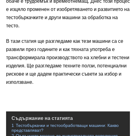
обаче е трудоемък и времеотнемащ. Днес този процес
е изцяло променен от изобретяването и развитието на
тестобъркачките и други машини за обработка на
тесто.
В тази статия ще разгледаме как тези машини са се
развили през годините и как тяхната употреба е
трансформирала производството на хлебни и тестени
изделия. Ще разгледаме техните ползи, потенциални
рискове и ще дадем практически съвети за избор и
използване.
Съдържание на статията
1
Тестобъркачки и тестообработващи машини: Какво
представляват?
2
От ръчното месене до индустриалната революция