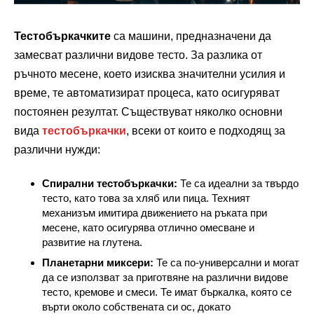
Тестобъркачките
са машини, предназначени да
замесват различни видове тесто. За разлика от
ръчното месене, което изисква значителни усилия и
време, те автоматизират процеса, като осигуряват
постоянен резултат. Съществуват няколко основни
вида
тестобъркачки
, всеки от които е подходящ за
различни нужди:
Спирални тестобъркачки:
Те са идеални за твърдо
тесто, като това за хляб или пица. Техният
механизъм имитира движението на ръката при
месене, като осигурява отлично омесване и
развитие на глутена.
Планетарни миксери:
Те са по-универсални и могат
да се използват за приготвяне на различни видове
тесто, кремове и смеси. Те имат бъркалка, която се
върти около собствената си ос, докато