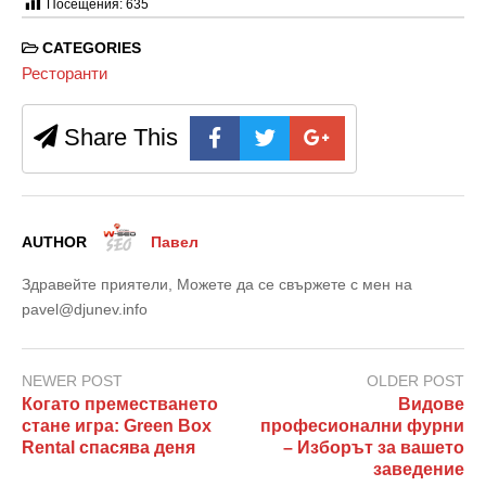
Посещения:
635
CATEGORIES
Ресторанти
Share This
AUTHOR
Павел
Здравейте приятели, Можете да се свържете с мен на
pavel@djunev.info
NEWER POST
OLDER POST
Когато преместването
Видове
стане игра: Green Box
професионални фурни
Rental спасява деня
– Изборът за вашето
заведение