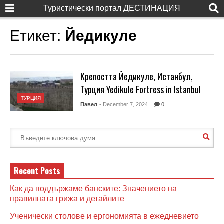
Туристически портал ДЕСТИНАЦИЯ
Етикет:
Йедикуле
Крепостта Йедикуле, Истанбул,
Турция Yedikule Fortress in Istanbul
ТУРЦИЯ
Павел
- December 7, 2024
0
Recent Posts
Как да поддържаме банските: Значението на
правилната грижа и детайлите
Ученически столове и ергономията в ежедневието