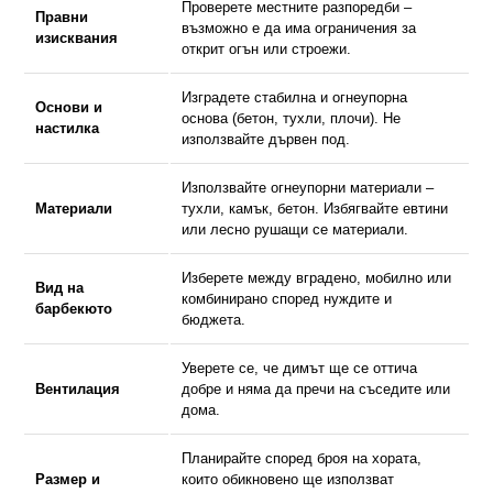
Проверете местните разпоредби –
Правни
възможно е да има ограничения за
изисквания
открит огън или строежи.
Изградете стабилна и огнеупорна
Основи и
основа (бетон, тухли, плочи). Не
настилка
използвайте дървен под.
Използвайте огнеупорни материали –
Материали
тухли, камък, бетон. Избягвайте евтини
или лесно рушащи се материали.
Изберете между вградено, мобилно или
Вид на
комбинирано според нуждите и
барбекюто
бюджета.
Уверете се, че димът ще се оттича
Вентилация
добре и няма да пречи на съседите или
дома.
Планирайте според броя на хората,
Размер и
които обикновено ще използват