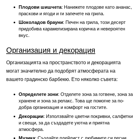
Плодови шишчета
: Нанижете плодове като ананас,
праскови и ягоди и ги запечете на грила.
Шоколадов брауни
: Печен на грила, този десерт
придобива карамелизирана коричка и невероятен
вкус.
Организация и декорация
Организацията на пространството и декорацията
могат значително да подобрят атмосферата на
вашето градинско барбекю. Ето няколко съвета:
Определете зони
: Отделете зона за готвене, зона за
хранене и зона за релакс. Това ще помогне за по-
добра организация и комфорт на гостите.
Декорации
: Използвайте цветни покривки, салфетки
и свещи, за да създадете уютна и приятна
атмосфера.
Музика
: Създайте плейлист с любимите си песни,