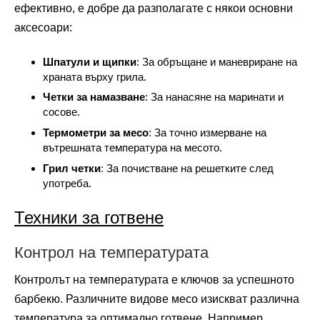
ефективно, е добре да разполагате с някои основни
аксесоари:
Шпатули и щипки
: За обръщане и маневриране на
храната върху грила.
Четки за намазване
: За нанасяне на маринати и
сосове.
Термометри за месо
: За точно измерване на
вътрешната температура на месото.
Грил четки
: За почистване на решетките след
употреба.
Техники за готвене
Контрол на температурата
Контролът на температурата е ключов за успешното
барбекю. Различните видове месо изискват различна
температура за оптимално готвене. Например,