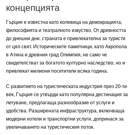
концепцията
Гърция е известна като колевица на демокрацията,
философията и театралното изкуство. От древността
до днешни дни, страната е привлекателна за туристи
от цял свят. Историческите паметници, като Акропола
в Атина и древния град Олимпия, не само че
свидетелстват за богатото културно наследство, но и
привлекат милиони посетители всяка година.
С развитието на туристическата индустрия през 20-ти
век, Гърция се утвърди като популярна дестинация за
летуване, предлагаща разнообразие от услуги и
удобства. Разширената инфраструктура, включваща
модерни хотели и транспортни услуги, допринася за
увеличаването на туристическия поток.