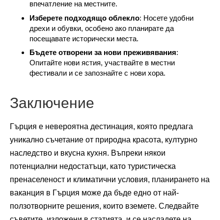
впечатление на местните.
Изберете подходящо облекло
: Носете удобни
дрехи и обувки, особено ако планирате да
посещавате исторически места.
Бъдете отворени за нови преживявания
:
Опитайте нови ястия, участвайте в местни
фестивали и се запознайте с нови хора.
Заключение
Гърция е невероятна дестинация, която предлага
уникално съчетание от природна красота, културно
наследство и вкусна кухня. Въпреки някои
потенциални недостатъци, като туристическа
пренаселеност и климатични условия, планирането на
ваканция в Гърция може да бъде едно от най-
ползотворните решения, които вземете. Следвайте
съветите, изложени в статията, и се насладете на