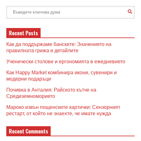
Recent Posts
Как да поддържаме банските: Значението на
правилната грижа и детайлите
Ученически столове и ергономията в ежедневието
Как Happy Market комбинира икони, сувенири и
модерни подаръци
Почивка в Анталия: Райското кътче на
Средиземноморието
Мароко извън пощенските картички: Сензорният
рестарт, от който не знаехте, че имате нужда
Recent Comments