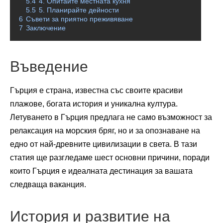
5.4
4. Опитайте местната кухня
5.5
5. Планирайте дейности
6
Съвети за приятно преживяване
7
Заключение
Въведение
Гърция е страна, известна със своите красиви
плажове, богата история и уникална култура.
Летуването в Гърция предлага не само възможност за
релаксация на морския бряг, но и за опознаване на
едно от най-древните цивилизации в света. В тази
статия ще разгледаме шест основни причини, поради
които Гърция е идеалната дестинация за вашата
следваща ваканция.
История и развитие на