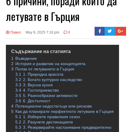
6 причини, поради които да
летувате в Гърция
Павел
May 9, 2025 7:16 pm
0
Съдържание на статията
1
Въведение
2
История и развитие на концепцията
3
Ползи от летуването в Гърция
3.1
1. Природна красота
3.2
2. Богато културно наследство
3.3
3. Вкусна кухня
3.4
4. Гостоприемство
3.5
5. Разнообразни активности
3.6
6. Достъпност
4
Потенциални недостатъци или рискове
5
Как да планирате перфектното летуване в Гърция
5.1
1. Изберете правилния сезон
5.2
2. Разучете дестинациите
5.3
3. Резервирайте настаняване предварително