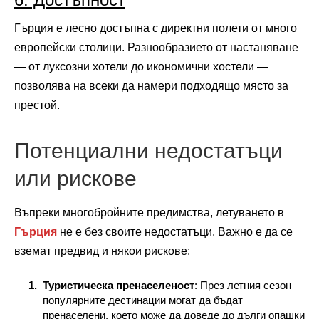
Гърция е лесно достъпна с директни полети от много
европейски столици. Разнообразието от настаняване
— от луксозни хотели до икономични хостели —
позволява на всеки да намери подходящо място за
престой.
Потенциални недостатъци
или рискове
Въпреки многобройните предимства, летуването в
Гърция
не е без своите недостатъци. Важно е да се
вземат предвид и някои рискове:
Туристическа пренаселеност
: През летния сезон
популярните дестинации могат да бъдат
пренаселени, което може да доведе до дълги опашки