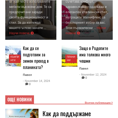
от най-често използваните
съчетава комфорт,
мебели във всеки дом. Те са
здравословна поддръжка и
предпочитани заради
елегантен италиански стил,
своята функционалност и
матраците Магнифлекс са
стил. За да изглежда
безспорният избор за вас.
вашето ъглово канапе ...
Тези първокласни ...
Научи
Научи повече
повече
Как да се
Защо в Родопите
подготвим за
има толкова много
КЪМПИ
ПЛАНИ
зимен преход в
чешми
НГИ
НИ
планината?
Павел
- November 12, 2024
Павел
0
- November 14, 2024
0
ОЩЕ НОВИНИ
Всички публикации
Как да поддържаме