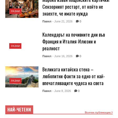
Сензорният рестарт, от който не
РАЗНИ
знаехте, че имате нужда
Павел
- June 21, 2026
0
Календарът на почивните дни във
Франция и Италия: Илюзии и
РАЗНИ
реалност
Павел
- June 16, 2026
0
Великата китайска стена –
РАЗНИ
Матраци Магнифлекс с
любопитни факти за едно от най-
СЕМЕЙНИ ХОТЕЛИ
РАЗНИ
до -600 лв Промо Цени
впечатляващите чудеса на света
Как да поддържаме
в матраци Бургас
ъгловите канапета в
Павел
- June 8, 2026
0
перфектно състояние
dolmeni
- January 13, 2025
0
Павел
- January 18, 2025
0
НАЙ-ЧЕТЕНИ
Ако сте в търсене на
Всички публикации
Ъгловите канапета са едни
перфектния матрак, който