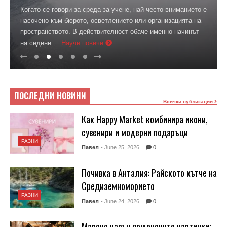
Когато се говори за среда за учене, най-често вниманието е
насочено към бюрото, осветлението или организацията на
пространството. В действителност обаче именно начинът
на седене ...
Научи повече
ПОСЛЕДНИ НОВИНИ
Всички публикации
Как Happy Market комбинира икони,
сувенири и модерни подаръци
РАЗНИ
Павел
- June 25, 2026
0
Почивка в Анталия: Райското кътче на
Средиземноморието
РАЗНИ
Павел
- June 24, 2026
0
Мароко извън пощенските картички: