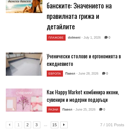
банските: Значението на
правилната грижа и
детайлите
dolmeni
- July 1, 2026
0
ПЛАЖОВЕ
Ученически столове и ергономията в
ежедневието
Павел
- June 28, 2026
0
ЕВРОПА
Как Happy Market комбинира икони,
сувенири и модерни подаръци
Павел
- June 25, 2026
0
РАЗНИ
...
1
2
3
15
7 / 101 Posts