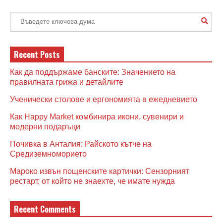
Recent Posts
Как да поддържаме банските: Значението на
правилната грижа и детайлите
Ученически столове и ергономията в ежедневието
Как Happy Market комбинира икони, сувенири и
модерни подаръци
Почивка в Анталия: Райското кътче на
Средиземноморието
Мароко извън пощенските картички: Сензорният
рестарт, от който не знаехте, че имате нужда
Recent Comments