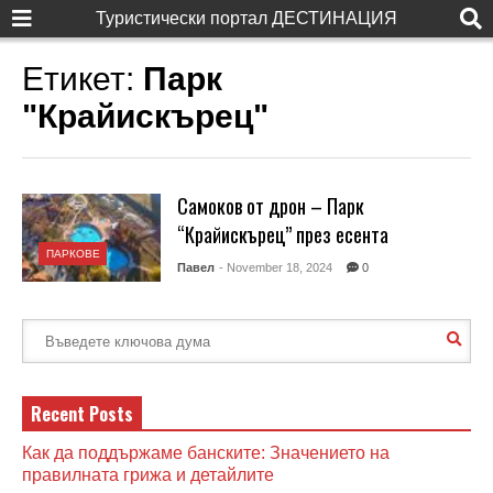
Туристически портал ДЕСТИНАЦИЯ
Етикет:
Парк
"Крайискърец"
Самоков от дрон – Парк
“Крайискърец” през есента
ПАРКОВЕ
Павел
- November 18, 2024
0
Recent Posts
Как да поддържаме банските: Значението на
правилната грижа и детайлите